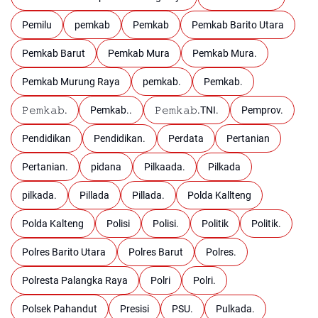
Pemilu
pemkab
Pemkab
Pemkab Barito Utara
Pemkab Barut
Pemkab Mura
Pemkab Mura.
Pemkab Murung Raya
pemkab.
Pemkab.
𝙿𝚎𝚖𝚔𝚊𝚋.
Pemkab..
𝙿𝚎𝚖𝚔𝚊𝚋.TNI.
Pemprov.
Pendidikan
Pendidikan.
Perdata
Pertanian
Pertanian.
pidana
Pilkaada.
Pilkada
pilkada.
Pillada
Pillada.
Polda Kallteng
Polda Kalteng
Polisi
Polisi.
Politik
Politik.
Polres Barito Utara
Polres Barut
Polres.
Polresta Palangka Raya
Polri
Polri.
Polsek Pahandut
Presisi
PSU.
Pulkada.