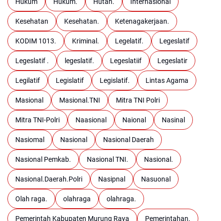
Hukum
Hukum.
Hutan.
Internasional
Kesehatan
Kesehatan.
Ketenagakerjaan.
KODIM 1013.
Kriminal.
Legelatif.
Legeslatif
Legeslatif .
legeslatif.
Legeslatiif
Legeslatir
Legilatif
Legislatif
Legislatif.
Lintas Agama
Masional
Masional.TNI
Mitra TNI Polri
Mitra TNI-Polri
Naasional
Naional
Nasinal
Nasiomal
Nasional
Nasional Daerah
Nasional Pemkab.
Nasional TNI.
Nasional.
Nasional.Daerah.Polri
Nasipnal
Nasuonal
Olah raga.
olahraga
olahraga.
Pemerintah Kabupaten Murung Raya
Pemerintahan.