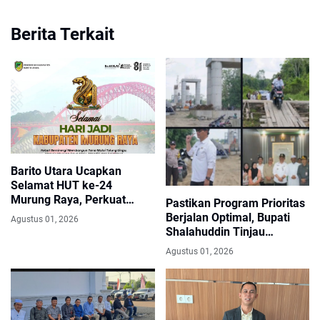
Berita Terkait
Barito Utara Ucapkan
Selamat HUT ke-24
Murung Raya, Perkuat
Pastikan Program Prioritas
Semangat Sinergi
Berjalan Optimal, Bupati
Agustus 01, 2026
Membangun.
Shalahuddin Tinjau
Jembatan Sikan–Tumpung
Agustus 01, 2026
Laung dan Salurkan Modul
SIP PINTAR