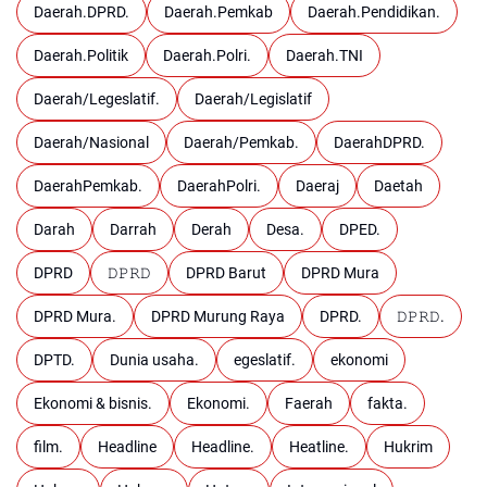
Daerah.DPRD.
Daerah.Pemkab
Daerah.Pendidikan.
Daerah.Politik
Daerah.Polri.
Daerah.TNI
Daerah/Legeslatif.
Daerah/Legislatif
Daerah/Nasional
Daerah/Pemkab.
DaerahDPRD.
DaerahPemkab.
DaerahPolri.
Daeraj
Daetah
Darah
Darrah
Derah
Desa.
DPED.
DPRD
𝙳𝙿𝚁𝙳
DPRD Barut
DPRD Mura
DPRD Mura.
DPRD Murung Raya
DPRD.
𝙳𝙿𝚁𝙳.
DPTD.
Dunia usaha.
egeslatif.
ekonomi
Ekonomi & bisnis.
Ekonomi.
Faerah
fakta.
film.
Headline
Headline.
Heatline.
Hukrim