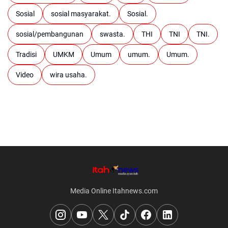
Sosial
sosial masyarakat.
Sosial.
sosial/pembangunan
swasta.
THI
TNI
TNI.
Tradisi
UMKM
Umum
umum.
Umum.
Video
wira usaha.
Media Online Itahnews.com