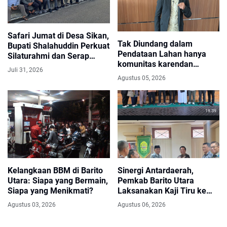
Safari Jumat di Desa Sikan,
Tak Diundang dalam
Bupati Shalahuddin Perkuat
Pendataan Lahan hanya
Silaturahmi dan Serap
komunitas karendan
Aspirasi Masyarakat
Juli 31, 2026
membangun, Prianto
Agustus 05, 2026
meminta penehat hukum
Layangkan Somasi dan
Siapkan Laporan ke
Menteri
Kelangkaan BBM di Barito
Sinergi Antardaerah,
Utara: Siapa yang Bermain,
Pemkab Barito Utara
Siapa yang Menikmati?
Laksanakan Kaji Tiru ke
Kabupaten Bantul
Agustus 03, 2026
Agustus 06, 2026