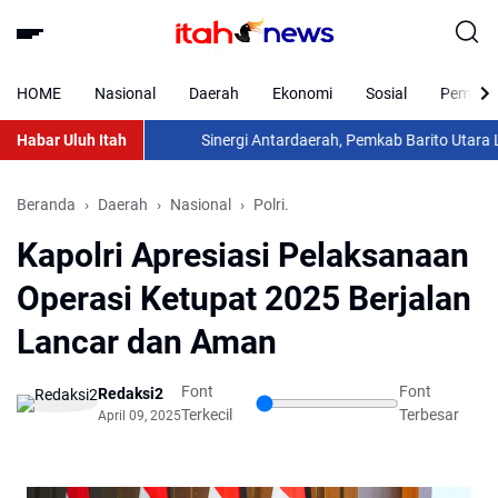
HOME
Nasional
Daerah
Ekonomi
Sosial
Pemkab 
Habar Uluh Itah
Sinergi Antardaerah, Pemkab Barito Utara Laksa
Beranda
Daerah
Nasional
Polri.
Kapolri Apresiasi Pelaksanaan
Operasi Ketupat 2025 Berjalan
Lancar dan Aman
Font
Font
Redaksi2
Terkecil
Terbesar
April 09, 2025