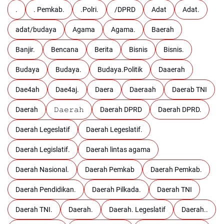
.
. Pemkab.
.Polri.
/DPRD
Adat
Adat.
adat/budaya
Agama
Agama.
Baerah
Banjir.
Bencana
Berita
Bisnis
Bisnis.
Budaya
Budaya.
Budaya.Politik
Daaerah
Dae4ah
Dae4aj.
Daera
Daeraah
Daerab TNI
Daerah
𝙳𝚊𝚎𝚛𝚊𝚑
Daerah DPRD
Daerah DPRD.
Daerah Legeslatif
Daerah Legeslatif.
Daerah Legislatif.
Daerah lintas agama
Daerah Nasional.
Daerah Pemkab
Daerah Pemkab.
Daerah Pendidikan.
Daerah Pilkada.
Daerah TNI
Daerah TNI.
Daerah.
Daerah. Legeslatif
Daerah..