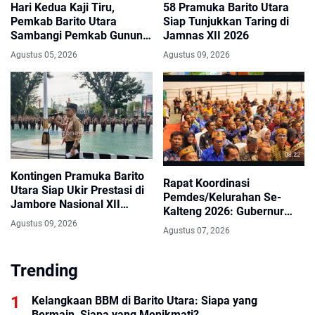
Hari Kedua Kaji Tiru,
58 Pramuka Barito Utara
Pemkab Barito Utara
Siap Tunjukkan Taring di
Sambangi Pemkab Gunung
Jamnas XII 2026
Kidul
Agustus 05, 2026
Agustus 09, 2026
Kontingen Pramuka Barito
Rapat Koordinasi
Utara Siap Ukir Prestasi di
Pemdes/Kelurahan Se-
Jambore Nasional XII
Kalteng 2026: Gubernur
Cibubur
Agustiar Sabran Tegaskan
Agustus 09, 2026
Agustus 07, 2026
Desa Ujung Tombak
Pembangunan Menuju
Trending
Kalteng Makin Berkah
Kelangkaan BBM di Barito Utara: Siapa yang
Bermain, Siapa yang Menikmati?