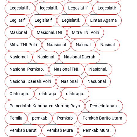
Legeslatif .
legeslatif.
Legeslatiif
Legeslatir
Legilatif
Legislatif
Legislatif.
Lintas Agama
Masional
Masional.TNI
Mitra TNI Polri
Mitra TNI-Polri
Naasional
Naional
Nasinal
Nasiomal
Nasional
Nasional Daerah
Nasional Pemkab.
Nasional TNI.
Nasional.
Nasional.Daerah.Polri
Nasipnal
Nasuonal
Olah raga.
olahraga
olahraga.
Pemerintah Kabupaten Murung Raya
Pemerintahan.
Pemilu
pemkab
Pemkab
Pemkab Barito Utara
Pemkab Barut
Pemkab Mura
Pemkab Mura.