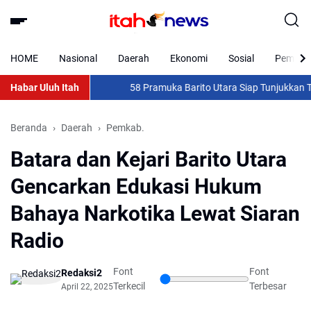
HOME
Nasional
Daerah
Ekonomi
Sosial
Pemkab 
Habar Uluh Itah
58 Pramuka Barito Utara Siap Tunjukkan Taring
Beranda
Daerah
Pemkab.
Batara dan Kejari Barito Utara
Gencarkan Edukasi Hukum
Bahaya Narkotika Lewat Siaran
Radio
Font
Font
Redaksi2
Terkecil
Terbesar
April 22, 2025