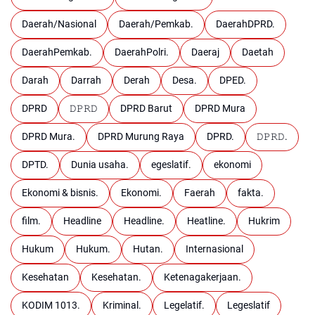
Daerah/Nasional
Daerah/Pemkab.
DaerahDPRD.
DaerahPemkab.
DaerahPolri.
Daeraj
Daetah
Darah
Darrah
Derah
Desa.
DPED.
DPRD
𝙳𝙿𝚁𝙳
DPRD Barut
DPRD Mura
DPRD Mura.
DPRD Murung Raya
DPRD.
𝙳𝙿𝚁𝙳.
DPTD.
Dunia usaha.
egeslatif.
ekonomi
Ekonomi & bisnis.
Ekonomi.
Faerah
fakta.
film.
Headline
Headline.
Heatline.
Hukrim
Hukum
Hukum.
Hutan.
Internasional
Kesehatan
Kesehatan.
Ketenagakerjaan.
KODIM 1013.
Kriminal.
Legelatif.
Legeslatif