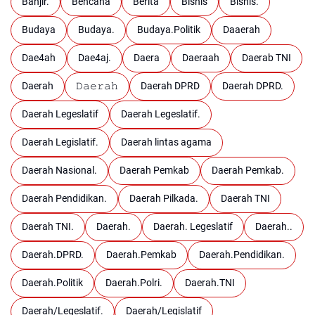
Banjir.
Bencana
Berita
Bisnis
Bisnis.
Budaya
Budaya.
Budaya.Politik
Daaerah
Dae4ah
Dae4aj.
Daera
Daeraah
Daerab TNI
Daerah
𝙳𝚊𝚎𝚛𝚊𝚑
Daerah DPRD
Daerah DPRD.
Daerah Legeslatif
Daerah Legeslatif.
Daerah Legislatif.
Daerah lintas agama
Daerah Nasional.
Daerah Pemkab
Daerah Pemkab.
Daerah Pendidikan.
Daerah Pilkada.
Daerah TNI
Daerah TNI.
Daerah.
Daerah. Legeslatif
Daerah..
Daerah.DPRD.
Daerah.Pemkab
Daerah.Pendidikan.
Daerah.Politik
Daerah.Polri.
Daerah.TNI
Daerah/Legeslatif.
Daerah/Legislatif