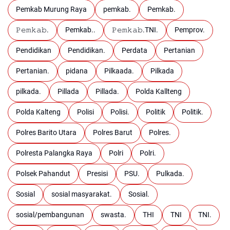
Pemkab Murung Raya
pemkab.
Pemkab.
𝙿𝚎𝚖𝚔𝚊𝚋.
Pemkab..
𝙿𝚎𝚖𝚔𝚊𝚋.TNI.
Pemprov.
Pendidikan
Pendidikan.
Perdata
Pertanian
Pertanian.
pidana
Pilkaada.
Pilkada
pilkada.
Pillada
Pillada.
Polda Kallteng
Polda Kalteng
Polisi
Polisi.
Politik
Politik.
Polres Barito Utara
Polres Barut
Polres.
Polresta Palangka Raya
Polri
Polri.
Polsek Pahandut
Presisi
PSU.
Pulkada.
Sosial
sosial masyarakat.
Sosial.
sosial/pembangunan
swasta.
THI
TNI
TNI.