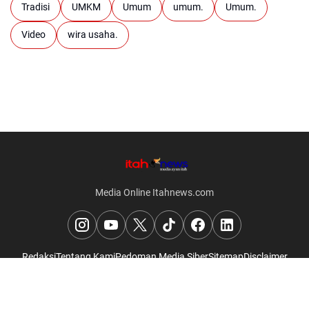
Tradisi
UMKM
Umum
umum.
Umum.
Video
wira usaha.
Media Online Itahnews.com
Redaksi
Tentang Kami
Pedoman Media Siber
Sitemap
Disclaimer
© 2026
Itahnews
. All rights reserved.