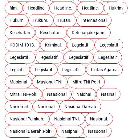
film.
Headline
Headline.
Heatline.
Hukrim
Hukum
Hukum.
Hutan.
Internasional
Kesehatan
Kesehatan.
Ketenagakerjaan.
KODIM 1013.
Kriminal.
Legelatif.
Legeslatif
Legeslatif .
legeslatif.
Legeslatiif
Legeslatir
Legilatif
Legislatif
Legislatif.
Lintas Agama
Masional
Masional.TNI
Mitra TNI Polri
Mitra TNI-Polri
Naasional
Naional
Nasinal
Nasiomal
Nasional
Nasional Daerah
Nasional Pemkab.
Nasional TNI.
Nasional.
Nasional.Daerah.Polri
Nasipnal
Nasuonal