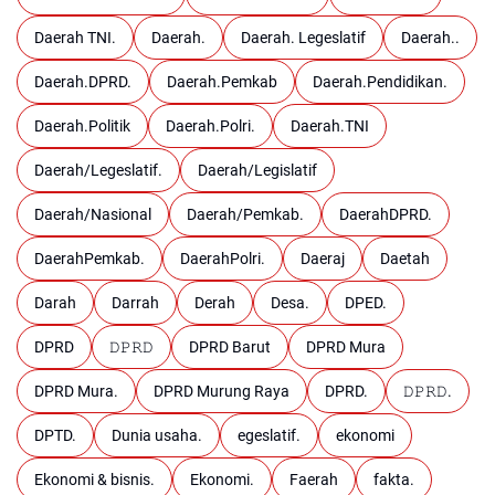
Daerah TNI.
Daerah.
Daerah. Legeslatif
Daerah..
Daerah.DPRD.
Daerah.Pemkab
Daerah.Pendidikan.
Daerah.Politik
Daerah.Polri.
Daerah.TNI
Daerah/Legeslatif.
Daerah/Legislatif
Daerah/Nasional
Daerah/Pemkab.
DaerahDPRD.
DaerahPemkab.
DaerahPolri.
Daeraj
Daetah
Darah
Darrah
Derah
Desa.
DPED.
DPRD
𝙳𝙿𝚁𝙳
DPRD Barut
DPRD Mura
DPRD Mura.
DPRD Murung Raya
DPRD.
𝙳𝙿𝚁𝙳.
DPTD.
Dunia usaha.
egeslatif.
ekonomi
Ekonomi & bisnis.
Ekonomi.
Faerah
fakta.