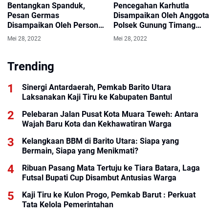
Bentangkan Spanduk,
Pencegahan Karhutla
Pesan Germas
Disampaikan Oleh Anggota
Disampaikan Oleh Personil
Polsek Gunung Timang
Polsek Gunung Purei
Sembari Bentangkan
Mei 28, 2022
Mei 28, 2022
Spanduk Imbauan
Trending
Sinergi Antardaerah, Pemkab Barito Utara
Laksanakan Kaji Tiru ke Kabupaten Bantul
Pelebaran Jalan Pusat Kota Muara Teweh: Antara
Wajah Baru Kota dan Kekhawatiran Warga
Kelangkaan BBM di Barito Utara: Siapa yang
Bermain, Siapa yang Menikmati?
Ribuan Pasang Mata Tertuju ke Tiara Batara, Laga
Futsal Bupati Cup Disambut Antusias Warga
Kaji Tiru ke Kulon Progo, Pemkab Barut : Perkuat
Tata Kelola Pemerintahan