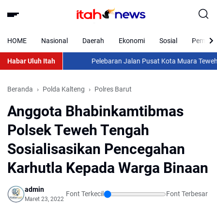
HOME
Nasional
Daerah
Ekonomi
Sosial
Pemkab 
Habar Uluh Itah
Pelebaran Jalan Pusat Kota Muara Teweh: An
Beranda
Polda Kalteng
Polres Barut
Anggota Bhabinkamtibmas
Polsek Teweh Tengah
Sosialisasikan Pencegahan
Karhutla Kepada Warga Binaan
admin
Font Terkecil
Font Terbesar
Maret 23, 2022