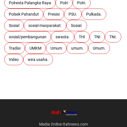
Polresta Palangka Raya
Polri
Polri.
Polsek Pahandut
Presisi
PSU.
Pulkada.
Sosial
sosial masyarakat.
Sosial.
sosial/pembangunan
swasta.
THI
TNI
TNI.
Tradisi
UMKM
Umum
umum.
Umum.
Video
wira usaha.
Media Online Itahnews.com