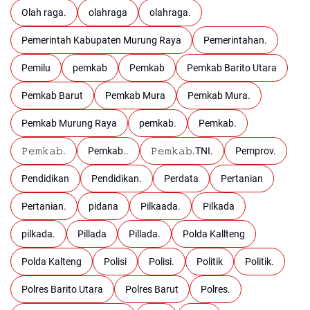
Olah raga.
olahraga
olahraga.
Pemerintah Kabupaten Murung Raya
Pemerintahan.
Pemilu
pemkab
Pemkab
Pemkab Barito Utara
Pemkab Barut
Pemkab Mura
Pemkab Mura.
Pemkab Murung Raya
pemkab.
Pemkab.
𝙿𝚎𝚖𝚔𝚊𝚋.
Pemkab..
𝙿𝚎𝚖𝚔𝚊𝚋.TNI.
Pemprov.
Pendidikan
Pendidikan.
Perdata
Pertanian
Pertanian.
pidana
Pilkaada.
Pilkada
pilkada.
Pillada
Pillada.
Polda Kallteng
Polda Kalteng
Polisi
Polisi.
Politik
Politik.
Polres Barito Utara
Polres Barut
Polres.