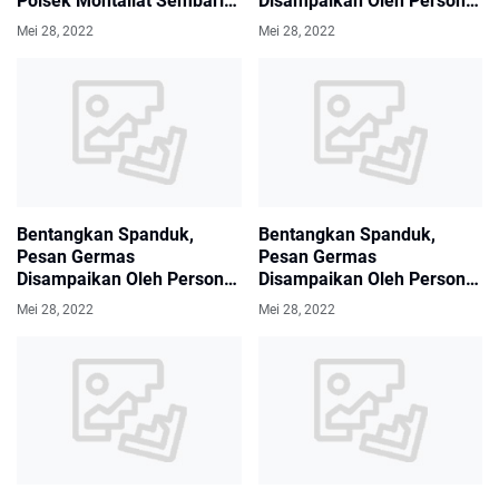
Polsek Montallat Sembari
Disampaikan Oleh Personil
Bentangkan Spanduk
Polsek Lahei
Mei 28, 2022
Mei 28, 2022
Imbauan
Bentangkan Spanduk,
Bentangkan Spanduk,
Pesan Germas
Pesan Germas
Disampaikan Oleh Personil
Disampaikan Oleh Personil
Polsek Gunung Timang
Polsek Teweh Tengah
Mei 28, 2022
Mei 28, 2022