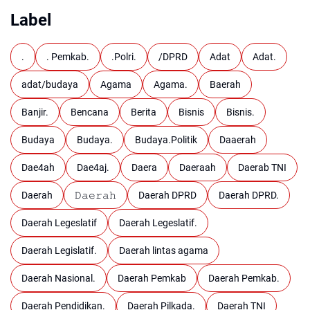
Label
.
. Pemkab.
.Polri.
/DPRD
Adat
Adat.
adat/budaya
Agama
Agama.
Baerah
Banjir.
Bencana
Berita
Bisnis
Bisnis.
Budaya
Budaya.
Budaya.Politik
Daaerah
Dae4ah
Dae4aj.
Daera
Daeraah
Daerab TNI
Daerah
𝙳𝚊𝚎𝚛𝚊𝚑
Daerah DPRD
Daerah DPRD.
Daerah Legeslatif
Daerah Legeslatif.
Daerah Legislatif.
Daerah lintas agama
Daerah Nasional.
Daerah Pemkab
Daerah Pemkab.
Daerah Pendidikan.
Daerah Pilkada.
Daerah TNI